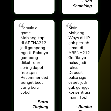
- Rofi
Sembiring
Pemula di
Main
game
Mahjong
Mahjong, tapi
Ways di HP
di ARENA212
gak pernah
jadi gampang
lemot di
ngerti. Polanya
ARENA212.
gampang
Grafiknya
diikuti, dan
halus, jadi
sering dapet
fokus.
free spin.
Deposit
Recommended
pulsa juga
banget buat
cepet, jadi
yang baru
gak ganggu
coba!
konsentrasi
main. Top!
- Patra
Tanjung
- Rumba