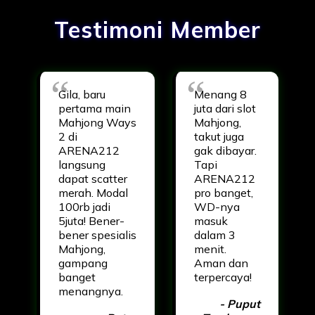
Testimoni Member
Gila, baru
Menang 8
pertama main
juta dari slot
Mahjong Ways
Mahjong,
2 di
takut juga
ARENA212
gak dibayar.
langsung
Tapi
dapat scatter
ARENA212
merah. Modal
pro banget,
100rb jadi
WD-nya
5juta! Bener-
masuk
bener spesialis
dalam 3
Mahjong,
menit.
gampang
Aman dan
banget
terpercaya!
menangnya.
- Puput